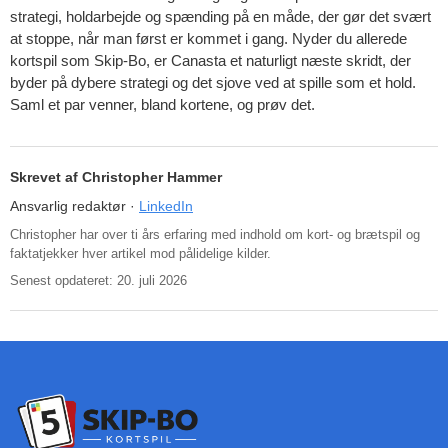
strategi, holdarbejde og spænding på en måde, der gør det svært
at stoppe, når man først er kommet i gang. Nyder du allerede
kortspil som Skip-Bo, er Canasta et naturligt næste skridt, der
byder på dybere strategi og det sjove ved at spille som et hold.
Saml et par venner, bland kortene, og prøv det.
Skrevet af Christopher Hammer
Ansvarlig redaktør ·
LinkedIn
Christopher har over ti års erfaring med indhold om kort- og brætspil og
faktatjekker hver artikel mod pålidelige kilder.
Senest opdateret: 20. juli 2026