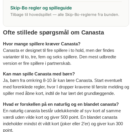
Skip-Bo regler og spilleguide
Tilbage til hovedspillet — alle Skip-Bo-reglerne fra bunden.
Ofte stillede spørgsmål om Canasta
Hvor mange spillere kræver Canasta?
Canasta er designet til fire spillere i to hold, men der findes
varianter til to, tre, fem og seks spillere. Den mest udbredte
version er fire spillere i partnerskab.
Kan man spille Canasta med børn?
Ja, børn fra omkring 8-10 år kan lære Canasta. Start eventuelt
med forenklede regler, hvor I dropper kravene til første melding og
spiller med åbne kort, indtil de har lært det grundlæggende.
Hvad er forskellen på en naturlig og en blandet canasta?
En naturlig canasta består udelukkende af syv kort af samme
værdi uden vilde kort og giver 500 point. En blandet canasta
indeholder mindst ét vildt kort (joker eller 2’er) og giver kun 300
point.