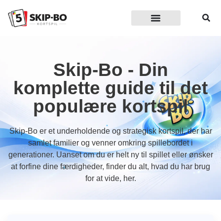
Skip-bo kortspil
Regler og spilleguide
Turneringer og events
Familier og børn
Skip-Bo - Din
komplette guide til det
populære kortspil
Skip-Bo er et underholdende og strategisk kortspil, der har
samlet familier og venner omkring spillebordet i
generationer. Uanset om du er helt ny til spillet eller ønsker
at forfine dine færdigheder, finder du alt, hvad du har brug
for at vide, her.