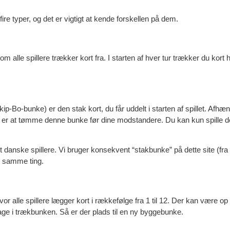
ire typer, og det er vigtigt at kende forskellen på dem.
 alle spillere trækker kort fra. I starten af hver tur trækker du kort
Bo-bunke) er den stak kort, du får uddelt i starten af spillet. Afhængig
let er at tømme denne bunke før dine modstandere. Du kan kun spille 
danske spillere. Vi bruger konsekvent “stakbunke” på dette site (fra
n samme ting.
r alle spillere lægger kort i rækkefølge fra 1 til 12. Der kan være o
bage i trækbunken. Så er der plads til en ny byggebunke.