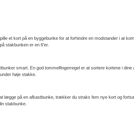
 spille et kort på en byggebunke for at forhindre en modstander i at k
 på stakbunken er en 6’er.
bunker smart. En god tommelfingerregel er at sortere kortene i dine a
under høje stakke.
n at lægge på en afkastbunke, trækker du straks fem nye kort og fortsæt
din stakbunke.