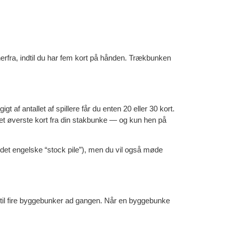
 herfra, indtil du har fem kort på hånden. Trækbunken
t af antallet af spillere får du enten 20 eller 30 kort.
det øverste kort fra din stakbunke — og kun hen på
 det engelske “stock pile”), men du vil også møde
p til fire byggebunker ad gangen. Når en byggebunke