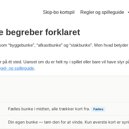
Skip-bo kortspil
Regler og spilleguide
ge begreber forklaret
er som “byggebunke”, “afkastbunke” og “stakbunke”. Men hvad betyder 
på ét sted. Uanset om du er helt ny i spillet eller bare vil have styr p
egel- og spilleguide
.
Fælles bunke i midten, alle trækker kort fra.
Fælles
Din egen bunke — tøm den for at vinde. Kun øverste kort er synl