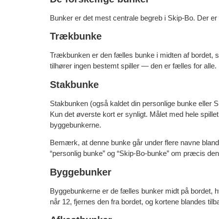
Bunker er det mest centrale begreb i Skip-Bo. Der er f
Trækbunke
Trækbunken er den fælles bunke i midten af bordet, som
tilhører ingen bestemt spiller — den er fælles for alle.
Stakbunke
Stakbunken (også kaldet din personlige bunke eller Skip-
Kun det øverste kort er synligt. Målet med hele spil
byggebunkerne.
Bemærk, at denne bunke går under flere navne blandt 
“personlig bunke” og “Skip-Bo-bunke” om præcis de
Byggebunker
Byggebunkerne er de fælles bunker midt på bordet, hvo
når 12, fjernes den fra bordet, og kortene blandes til