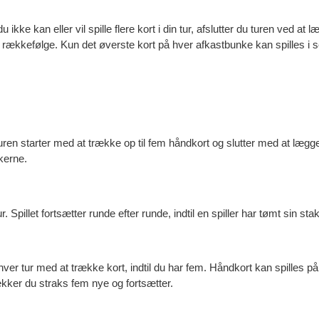
du ikke kan eller vil spille flere kort i din tur, afslutter du turen ved 
m rækkefølge. Kun det øverste kort på hver afkastbunke kan spilles i
 Turen starter med at trække op til fem håndkort og slutter med at lægg
kerne.
r. Spillet fortsætter runde efter runde, indtil en spiller har tømt sin st
hver tur med at trække kort, indtil du har fem. Håndkort kan spilles 
ækker du straks fem nye og fortsætter.