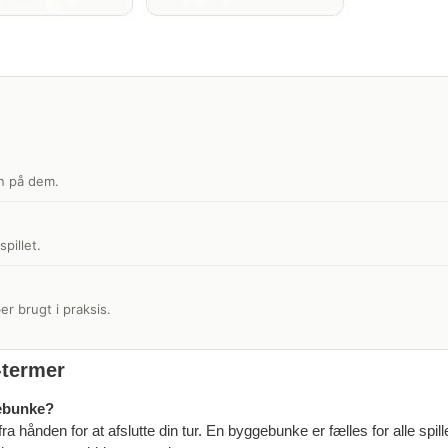
n på dem.
pillet.
r brugt i praksis.
-termer
gebunke?
 hånden for at afslutte din tur. En byggebunke er fælles for alle spill