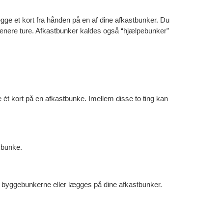
at lægge et kort fra hånden på en af dine afkastbunker. Du
 senere ture. Afkastbunker kaldes også “hjælpebunker”
e ét kort på en afkastbunke. Imellem disse to ting kan
akbunke.
på byggebunkerne eller lægges på dine afkastbunker.