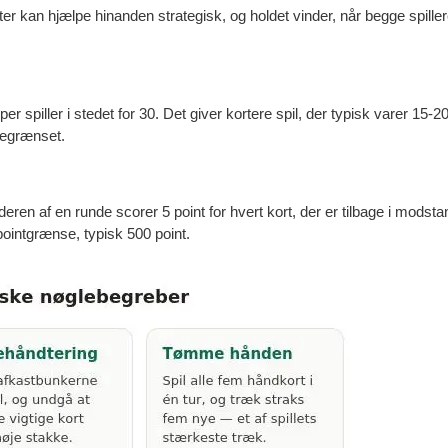
rater kan hjælpe hinanden strategisk, og holdet vinder, når begge spil
er spiller i stedet for 30. Det giver kortere spil, der typisk varer 15-2
r begrænset.
deren af en runde scorer 5 point for hvert kort, der er tilbage i mods
t pointgrænse, typisk 500 point.