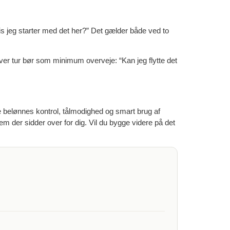
vis jeg starter med det her?” Det gælder både ved to
Hver tur bør som minimum overveje: “Kan jeg flytte det
ere belønnes kontrol, tålmodighed og smart brug af
hvem der sidder over for dig. Vil du bygge videre på det