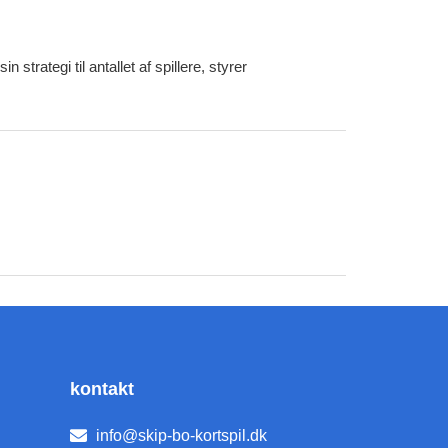
trategi til antallet af spillere, styrer
kontakt
info@skip-bo-kortspil.dk