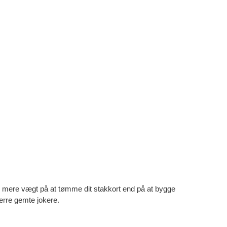
g mere vægt på at tømme dit stakkort end på at bygge
færre gemte jokere.