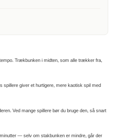
ligt tempo. Trækbunken i midten, som alle trækker fra,
ks spillere giver et hurtigere, mere kaotisk spil med
nderen. Ved mange spillere bør du bruge den, så snart
60 minutter — selv om stakbunken er mindre, går der