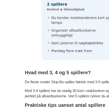
Hvad med 3, 4 og 5 spillere?
De fleste runder Skip-Bo spilles faktisk med 3-5 spil
Med 3-4 spillere har du stadig 30 kort i stakbunken
perfekt på afkastbunkerne. Ved 5 spillere rykker du al
Praktiske tips uanset antal spillere