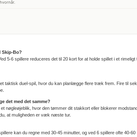
 hvornår.
d Skip-Bo?
Ved 5-6 spillere reduceres det til 20 kort for at holde spillet i et rime
et taktisk duel-spil, hvor du kan planlægge flere træk frem. Fire til se
pe.
ruge det med det samme?
il et nøgleøjeblik, hvor den tømmer dit stakkort eller blokerer modsta
r du, at muligheden er væk næste tur.
 spillere kan du regne med 30-45 minutter, og ved 6 spillere ofte 40-