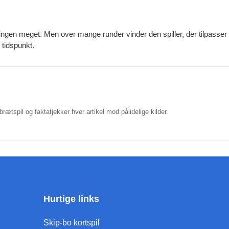
ngen meget. Men over mange runder vinder den spiller, der tilpasser sin s
 tidspunkt.
rætspil og faktatjekker hver artikel mod pålidelige kilder.
Hurtige links
Skip-bo kortspil