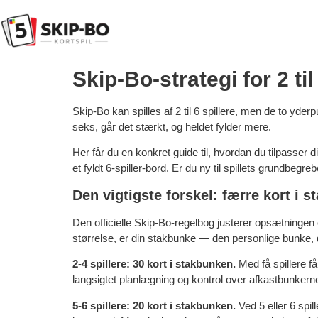
Skip-Bo-strategi for 2 til
Skip-Bo kan spilles af 2 til 6 spillere, men de to yder
seks, går det stærkt, og heldet fylder mere.
Her får du en konkret guide til, hvordan du tilpasser di
et fyldt 6-spiller-bord. Er du ny til spillets grundbegr
Den vigtigste forskel: færre kort i 
Den officielle Skip-Bo-regelbog justerer opsætningen e
størrelse, er din stakbunke — den personlige bunke, 
2-4 spillere: 30 kort i stakbunken.
Med få spillere få
langsigtet planlægning og kontrol over afkastbunkern
5-6 spillere: 20 kort i stakbunken.
Ved 5 eller 6 spill