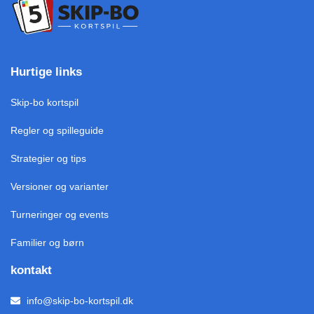
Hurtige links
Skip-bo kortspil
Regler og spilleguide
Strategier og tips
Versioner og varianter
Turneringer og events
Familier og børn
kontakt
info@skip-bo-kortspil.dk