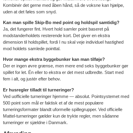
Kombinér det gerne med åben hånd, så de voksne kan hjælpe,
uden at det føles som snyd.
Kan man spille Skip-Bo med point og holdspil samtidig?
Ja, det fungerer fint. Hvert hold samler point baseret på
modstanderholdets resterende kort. Det giver en ekstra
dimension til holdspillet, fordi I nu skal veje individuel hastighed
mod holdets samlede pointtal.
Hvor mange ekstra byggebunker kan man tilføje?
Der er ingen øvre grænse, men mere end seks byggebunker gør
spillet for let. Én eller to ekstra er det mest udbredte. Start med
fem i alt, og justér efter behov.
Er husregler tilladt til turneringer?
Ved uofficielle turneringer hjemme — absolut. Pointsystemet med
500 point som mål er faktisk et af de mest populære
turneringsformater blandt uformelle spillegrupper. Ved officielle
Mattel-turneringer gælder kun de trykte regler, men sådanne
turneringer er sjældne i Danmark.