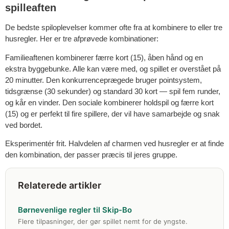
spilleaften
De bedste spiloplevelser kommer ofte fra at kombinere to eller tre
husregler. Her er tre afprøvede kombinationer:
Familieaftenen kombinerer færre kort (15), åben hånd og en
ekstra byggebunke. Alle kan være med, og spillet er overstået på
20 minutter. Den konkurrenceprægede bruger pointsystem,
tidsgrænse (30 sekunder) og standard 30 kort — spil fem runder,
og kår en vinder. Den sociale kombinerer holdspil og færre kort
(15) og er perfekt til fire spillere, der vil have samarbejde og snak
ved bordet.
Eksperimentér frit. Halvdelen af charmen ved husregler er at finde
den kombination, der passer præcis til jeres gruppe.
Relaterede artikler
Børnevenlige regler til Skip-Bo
Flere tilpasninger, der gør spillet nemt for de yngste.