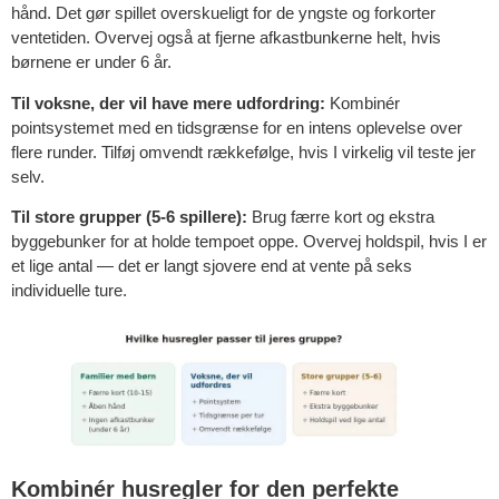
hånd. Det gør spillet overskueligt for de yngste og forkorter
ventetiden. Overvej også at fjerne afkastbunkerne helt, hvis
børnene er under 6 år.
Til voksne, der vil have mere udfordring:
Kombinér
pointsystemet med en tidsgrænse for en intens oplevelse over
flere runder. Tilføj omvendt rækkefølge, hvis I virkelig vil teste jer
selv.
Til store grupper (5-6 spillere):
Brug færre kort og ekstra
byggebunker for at holde tempoet oppe. Overvej holdspil, hvis I er
et lige antal — det er langt sjovere end at vente på seks
individuelle ture.
Kombinér husregler for den perfekte