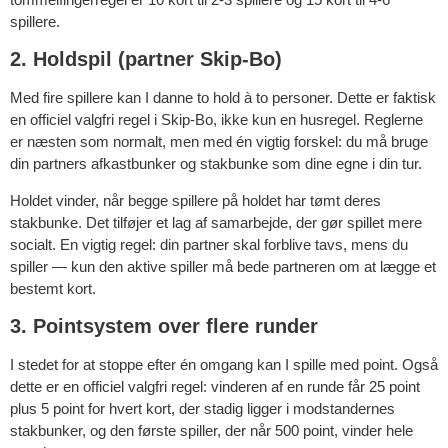
spillere.
2. Holdspil (partner Skip-Bo)
Med fire spillere kan I danne to hold à to personer. Dette er faktisk
en officiel valgfri regel i Skip-Bo, ikke kun en husregel. Reglerne
er næsten som normalt, men med én vigtig forskel: du må bruge
din partners afkastbunker og stakbunke som dine egne i din tur.
Holdet vinder, når begge spillere på holdet har tømt deres
stakbunke. Det tilføjer et lag af samarbejde, der gør spillet mere
socialt. En vigtig regel: din partner skal forblive tavs, mens du
spiller — kun den aktive spiller må bede partneren om at lægge et
bestemt kort.
3. Pointsystem over flere runder
I stedet for at stoppe efter én omgang kan I spille med point. Også
dette er en officiel valgfri regel: vinderen af en runde får 25 point
plus 5 point for hvert kort, der stadig ligger i modstandernes
stakbunker, og den første spiller, der når 500 point, vinder hele